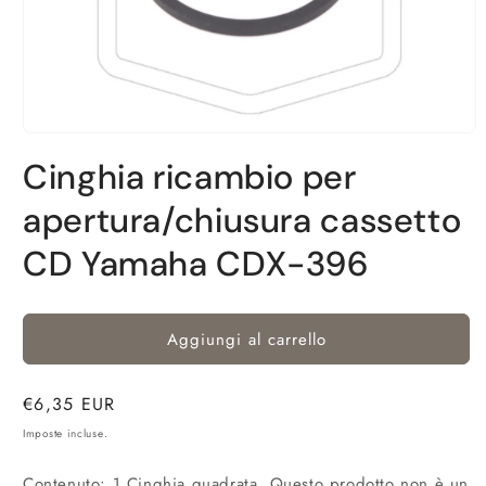
Apri
contenuti
Cinghia ricambio per
multimediali
1
in
apertura/chiusura cassetto
finestra
modale
CD Yamaha CDX-396
Aggiungi al carrello
Prezzo
€6,35 EUR
di
Imposte incluse.
listino
Contenuto: 1 Cinghia quadrata. Questo prodotto non è un