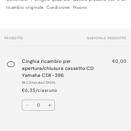
ricambio originale. Condizione: Nuovo.
PRODOTTO
SUBTOTALE PRODOTTO
Il
tuo
carrello
€0,00
Cinghia ricambio per
apertura/chiusura cassetto CD
Yamaha CDX-396
BK-CD-Yamaha-CDX396
€6,35/ciascuno
Quantità
Diminuisci
Aumenta
quantità
quantità
per
per
Caricamento
Default
Default