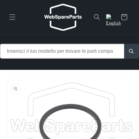
Vai
direttamente
ai contenuti
Carrello
Passa alle
informazioni
sul prodotto