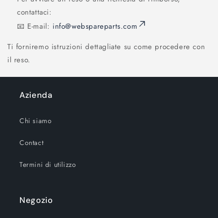
contattaci:
📧 E-mail:
info@webspareparts.com
Ti forniremo istruzioni dettagliate su come procedere con
il reso.
Azienda
Chi siamo
Contact
Termini di utilizzo
Negozio